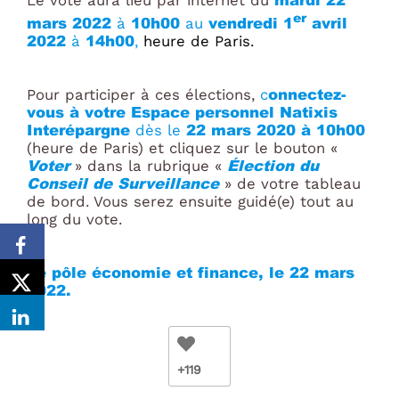
Le vote aura lieu par internet du
er
mars 2022
10h00
vendredi 1
avril
à
au
2022
14h00
à
,
heure de Paris.
onnectez-
Pour participer à ces élections,
c
vous à votre Espace personnel Natixis
Interépargne
22 mars 2020 à 10h00
dès le
(heure de Paris) et cliquez sur le bouton «
Voter
Élection du
» dans la rubrique «
Conseil de Surveillance
» de votre tableau
de bord. Vous serez ensuite guidé(e) tout au
long du vote.
Le pôle économie et finance, le 22 mars
2022.
+119