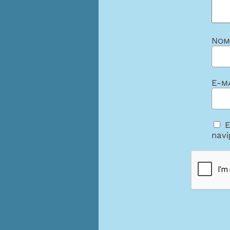
No
E-m
E
navi