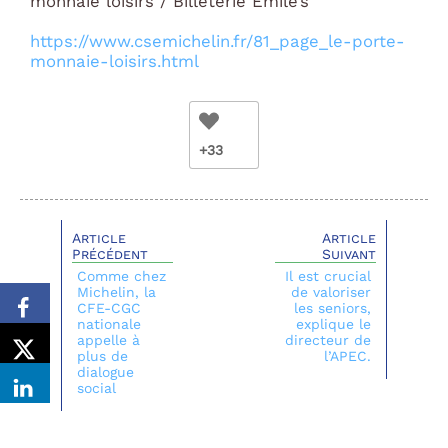
monnaie loisirs / Billeterie Emile’s
https://www.csemichelin.fr/81_page_le-porte-
monnaie-loisirs.html
+33
Article
Article
Précédent
Suivant
Comme chez
Il est crucial
Michelin, la
de valoriser
CFE-CGC
les seniors,
nationale
explique le
appelle à
directeur de
plus de
l’APEC.
dialogue
social