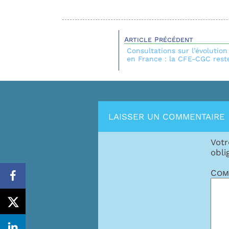
Article Précédent
Consultations sur l’évolutio
en France : la CFE-CGC rest
LAISSER UN COMMENTAIRE
Votr
obli
Com