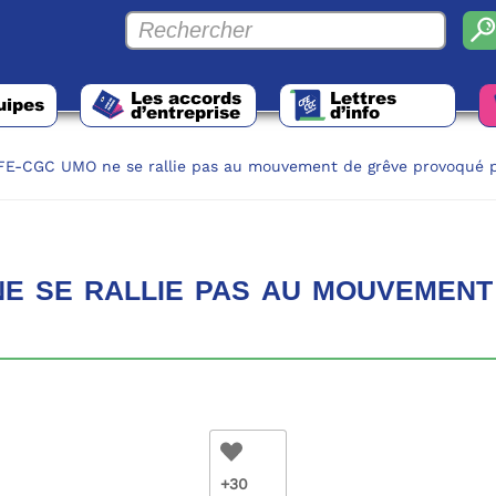
Les accords
Lettres
uipes
d’entreprise
d’info
FE-CGC UMO ne se rallie pas au mouvement de grêve provoqué p
e rallie pas au mouvement 
+30