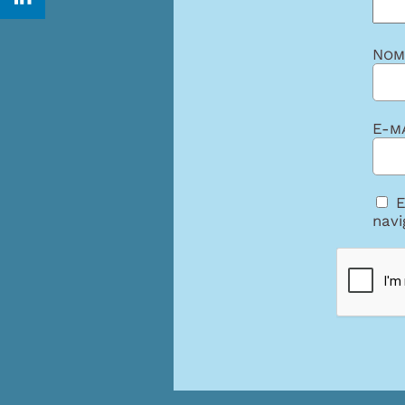
No
E-m
E
navi